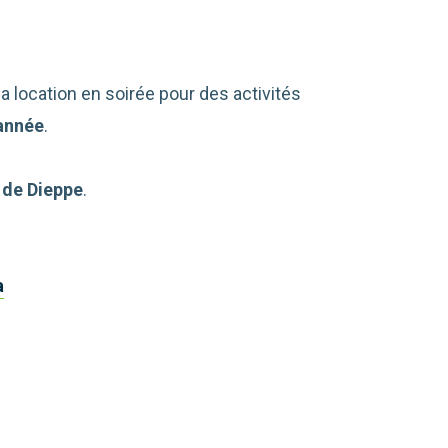
a location en soirée pour des activités
’année
.
e de Dieppe
.
a