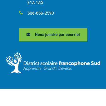
E1A 1A5
506-856-2590
Nous joindre par courriel