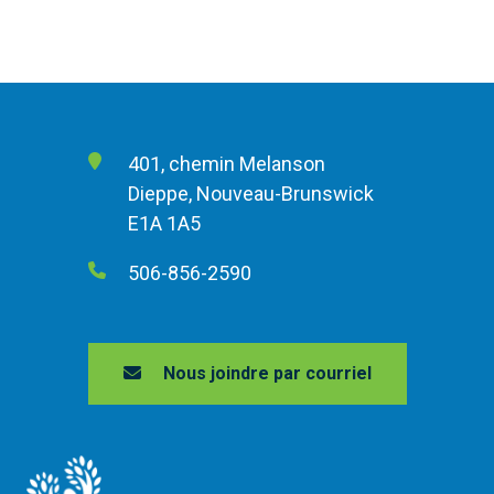
401, chemin Melanson
Dieppe, Nouveau-Brunswick
E1A 1A5
506-856-2590
Nous joindre par courriel