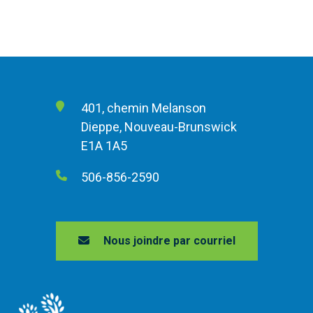
401, chemin Melanson
Dieppe, Nouveau-Brunswick
E1A 1A5
506-856-2590
Nous joindre par courriel