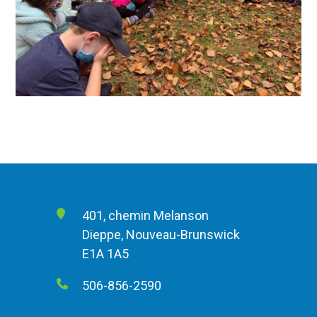
401, chemin Melanson
Dieppe, Nouveau-Brunswick
E1A 1A5
506-856-2590