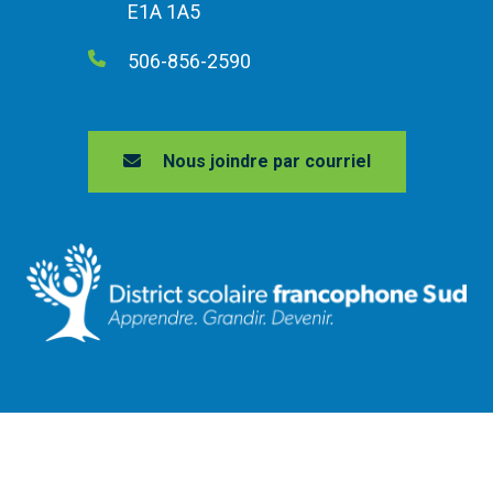
E1A 1A5
506-856-2590
Nous joindre par courriel