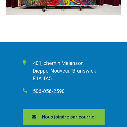
401, chemin Melanson
Dieppe, Nouveau-Brunswick
E1A 1A5
506-856-2590
Nous joindre par courriel