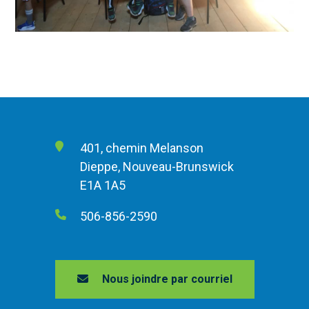
401, chemin Melanson
Dieppe, Nouveau-Brunswick
E1A 1A5
506-856-2590
Nous joindre par courriel