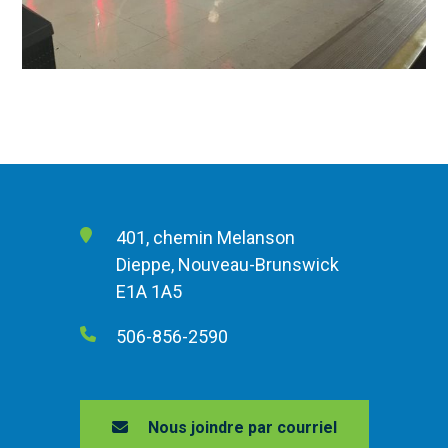
401, chemin Melanson
Dieppe, Nouveau-Brunswick
E1A 1A5
506-856-2590
Nous joindre par courriel