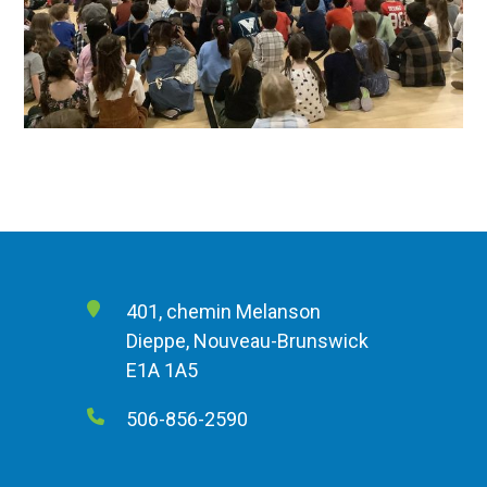
401, chemin Melanson
Dieppe, Nouveau-Brunswick
E1A 1A5
506-856-2590