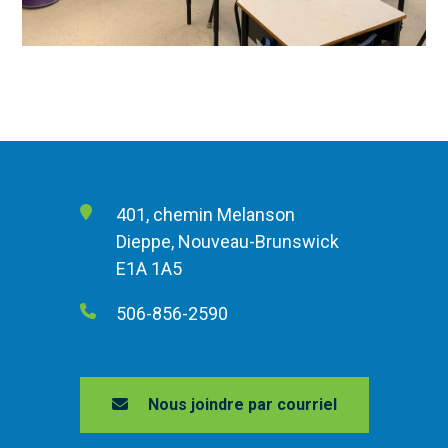
401, chemin Melanson
Dieppe, Nouveau-Brunswick
E1A 1A5
506-856-2590
Nous joindre par courriel