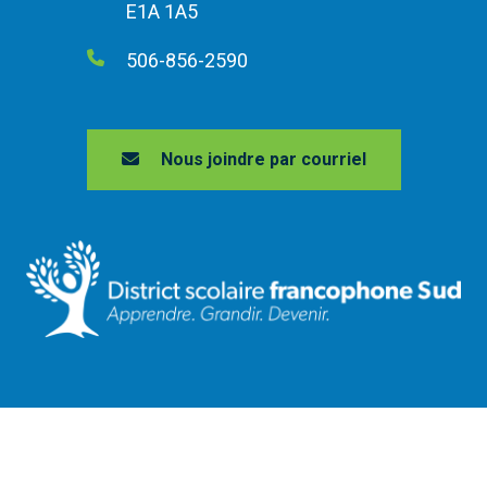
E1A 1A5
506-856-2590
Nous joindre par courriel