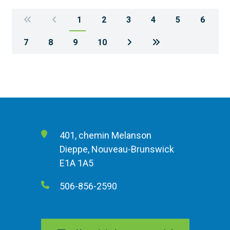
1
2
3
4
5
6
7
8
9
10
401, chemin Melanson
Dieppe, Nouveau-Brunswick
E1A 1A5
506-856-2590