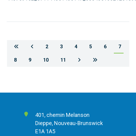
2
3
4
5
6
7
8
9
10
11
401, chemin Melanson
Dieppe, Nouveau-Brunswick
E1A 1A5