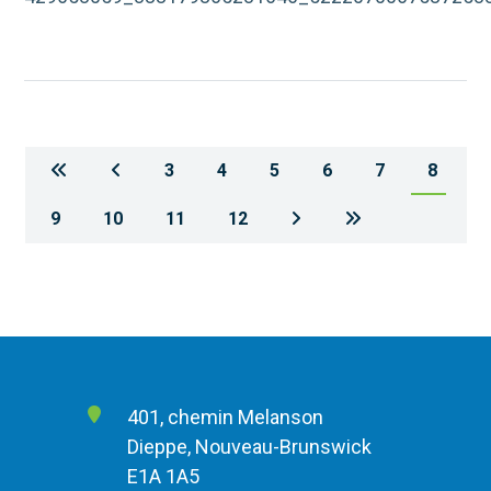
3
4
5
6
7
8
9
10
11
12
401, chemin Melanson
Dieppe, Nouveau-Brunswick
E1A 1A5