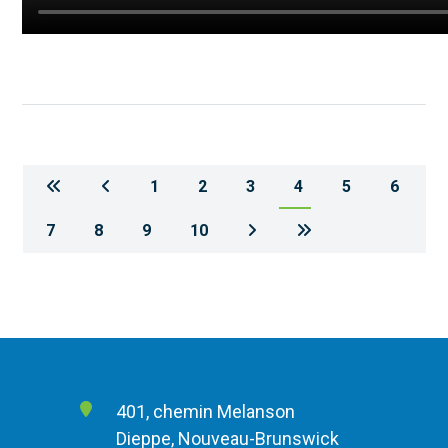
1
2
3
4
5
6
7
8
9
10
401, chemin Melanson
Dieppe, Nouveau-Brunswick