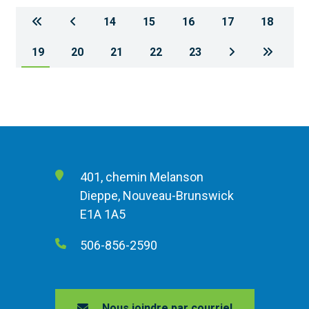
14
15
16
17
18
19
20
21
22
23
401, chemin Melanson
Dieppe, Nouveau-Brunswick
E1A 1A5
506-856-2590
Nous joindre par courriel