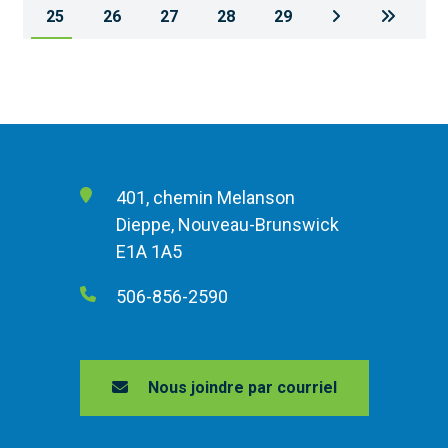
25
26
27
28
29
401, chemin Melanson
Dieppe, Nouveau-Brunswick
E1A 1A5
506-856-2590
Nous joindre par courriel