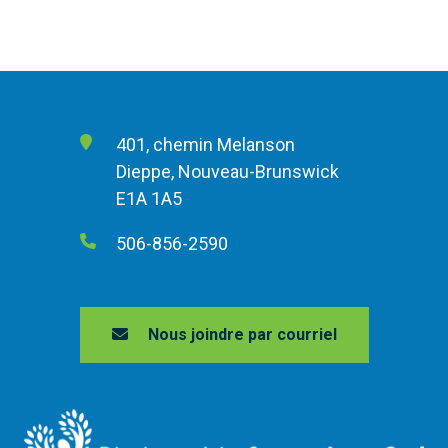
401, chemin Melanson
Dieppe, Nouveau-Brunswick
E1A 1A5
506-856-2590
Nous joindre par courriel