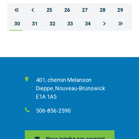
25
26
27
28
29
30
31
32
33
34
401, chemin Melanson
Dieppe, Nouveau-Brunswick
E1A 1A5
506-856-2590
Nous joindre par courriel