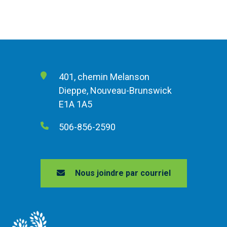
401, chemin Melanson
Dieppe, Nouveau-Brunswick
E1A 1A5
506-856-2590
Nous joindre par courriel